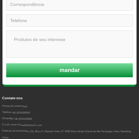
mandar
Contate-nos
Pessoa de contacto:
Neil
Telefone:
+86 18764169939
WhatsApp:
+86 18764169939
E-mail comercial:
neal@hyhumic.com
Endereço da empresa:
Rm.311, Bloco C, Mansão Yinhe, N.º 2008 Xinluo Street, Distrito de Alta Tecnologia, Jinan, Shandong,
China